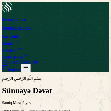
Sünnəyə Dəvət
Samiq Mustafayev
Ana səhifə
Alimlər
Məqalələr
Audio dərslər
Videolar
Şəkillər
Suallar
Sual ver
بِسْمِ اللَّهِ الرَّحْمَٰنِ الرَّحِيمِ
Sünnəyə Dəvət
Samiq Mustafayev