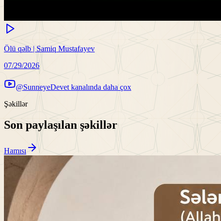
Ölü qəlb | Samiq Mustafayev
07/29/2026
@SunneyeDevet kanalında daha çox
Şəkillər
Son paylaşılan şəkillər
Hamısı