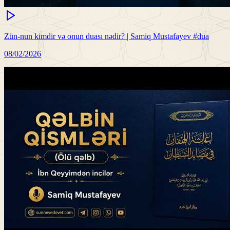
Zün-nun kimdir və onun duası nədir? | Samiq Mustafayev #dua
08/02/2026