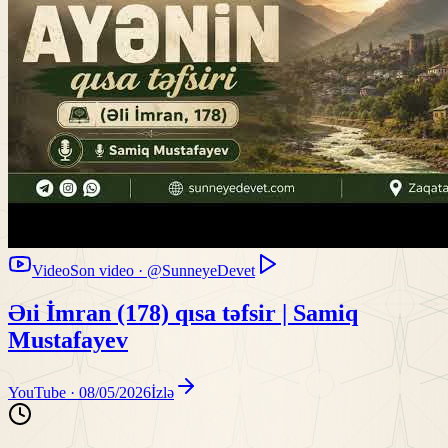
Video
Son video · @SunneyeDevet
Əıi İmran (178) qısa təfsir | Samiq
Mustafayev
YouTube ·
08/05/2026
İzlə