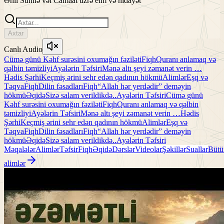
Əhli Sünnə vəl Camaat üzrə elm və hidayət
Axtar
Canlı Audio
Cümə günü Kəhf surəsini oxumağın fəziləti
Fiqh
Quranı anlamaq və
qəlbin təmizliyi
Ayələrin Təfsiri
Mənə altı şeyi zəmanət verin …
Hədis Şərhi
Keçmiş ərini sehr edən qadının hökmü
Alimlər
Eşq və
Təqva
Fiqh
Dilin fəsadları
Fiqh
“Allah hər yerdədir” deməyin
hökmü
Əqidə
Sizə salam verildikdə..
Ayələrin Təfsiri
Cümə günü
Kəhf surəsini oxumağın fəziləti
Fiqh
Quranı anlamaq və qəlbin
təmizliyi
Ayələrin Təfsiri
Mənə altı şeyi zəmanət verin …
Hədis
Şərhi
Keçmiş ərini sehr edən qadının hökmü
Alimlər
Eşq və
Təqva
Fiqh
Dilin fəsadları
Fiqh
“Allah hər yerdədir” deməyin
hökmü
Əqidə
Sizə salam verildikdə..
Ayələrin Təfsiri
Məqalələr
Alimlər
Təfsir
Fiqh
Əqidə
Dərslər
Videolar
Şəkillər
Suallar
Bütü
alimlər