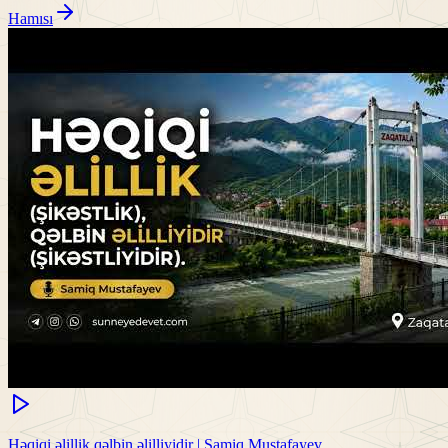
Hamısı
Həqiqi əlillik qəlbin əlilliyidir | Samiq Mustafayev