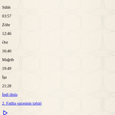
Sübh
03:57
Zöhr
12:46
Əsr
16:40
Məğrib
19:49
İşa
21:28
İndi dinlə
2. Fatihə surəsinin təfsiri