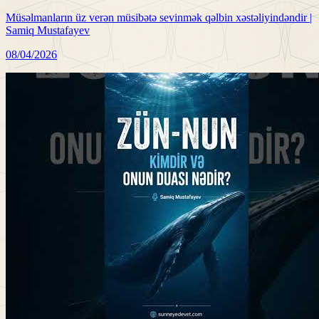
Müsəlmanların üz verən müsibətə sevinmək qəlbin xəstəliyindəndir |
Samiq Mustafayev
08/04/2026